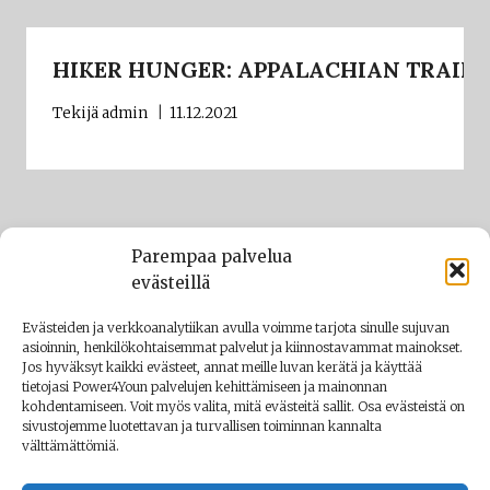
HIKER HUNGER: APPALACHIAN TRAIL 
Tekijä
admin
11.12.2021
Parempaa palvelua
evästeillä
Evästeiden ja verkkoanalytiikan avulla voimme tarjota sinulle sujuvan
asioinnin, henkilökohtaisemmat palvelut ja kiinnostavammat mainokset.
Jos hyväksyt kaikki evästeet, annat meille luvan kerätä ja käyttää
tietojasi Power4Youn palvelujen kehittämiseen ja mainonnan
kohdentamiseen. Voit myös valita, mitä evästeitä sallit. Osa evästeistä on
sivustojemme luotettavan ja turvallisen toiminnan kannalta
välttämättömiä.