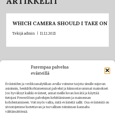
ARTIKKELIT
WHICH CAMERA SHOULD I TAKE ON M
Tekijä
admin
11.12.2021
Parempaa palvelua
evästeillä
Evästeiden ja verkkoanalytiikan avulla voimme tarjota sinulle sujuvan
asioinnin, henkilökohtaisemmat palvelut ja kiinnostavammat mainokset.
Jos hyväksyt kaikki evästeet, annat meille luvan kerätä ja käyttää
tietojasi Power4Youn palvelujen kehittämiseen ja mainonnan
kohdentamiseen. Voit myös valita, mitä evästeitä sallit. Osa evästeistä on
sivustojemme luotettavan ja turvallisen toiminnan kannalta
välttämättömiä.