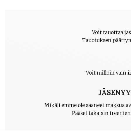
Voit tauottaa j
Tauotuksen päättymis
Voit milloin vain
JÄSENYY
Mikäli emme ole saaneet maksua avoi
Pääset takaisin treenie