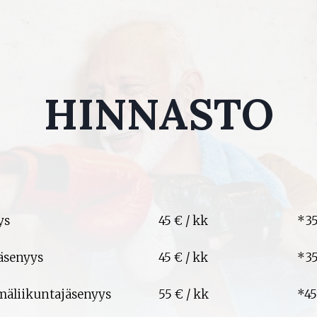
HINNASTO
ys
45 € / kk
*35
äsenyys
45 € / kk
*35
mäliikuntajäsenyys
55 € / kk
*45