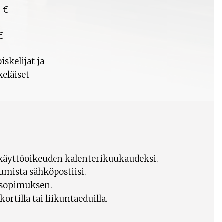
 €
€
iskelijat ja
keläiset
 käyttöoikeuden kalenterikuukaudeksi.
mista sähköpostiisi.
usopimuksen.
rtilla tai liikuntaeduilla.