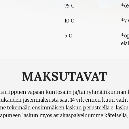
75 €
*65
10 €
*7 
5 €
*op
elä
MAKSUTAVAT
istä riippuen vapaan kuntosalin ja/tai ryhmäliikunnan
ukauden jäsenmaksusta saat 14 vrk ennen kuun vaihtu
me tekemään ensimmäisen laskun perusteella e-lask
apuneen laskun myös asiakaspalveluumme käteisellä, ko