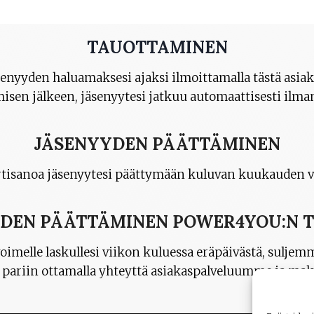
TAUOTTAMINEN
äsenyyden haluamaksesi ajaksi ilmoittamalla tästä asi
en jälkeen, jäsenyytesi jatkuu automaattisesti ilman 
JÄSENYYDEN PÄÄTTÄMINEN
 irtisanoa jäsenyytesi päättymään kuluvan kuukauden v
DEN PÄÄTTÄMINEN POWER4YOU:N 
melle laskullesi viikon kuluessa eräpäivästä, suljem
n pariin ottamalla yhteyttä asiakaspalveluumme ja ma