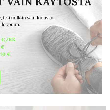
 VAIN KÄYTÖSTÄ
yytesi milloin vain kuluvan
 loppuun.
5 €/KK
 €
10 €