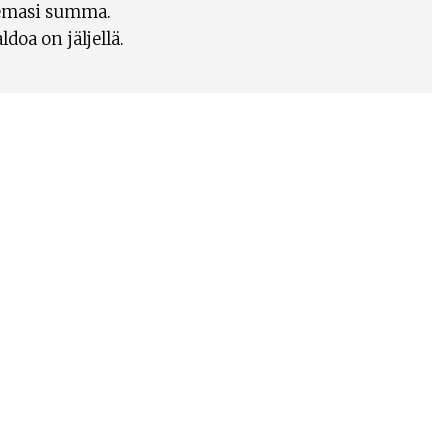
semasi summa.
oa on jäljellä.