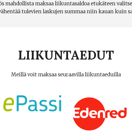
s mahdollista maksaa liikuntasaldoa etukäteen valit
vähentää tulevien laskujen summaa niin kauan kuin sald
LIIKUNTAEDUT
Meillä voit maksaa seuraavilla liikuntaeduilla