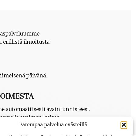
akaspalveluumme.
erillistä ilmoitusta.
iimeisenä päivänä.
TOIMESTA
me automaattisesti avaintunnisteesi.
ksamalla avoimen laskun.
Parempaa palvelua evästeillä