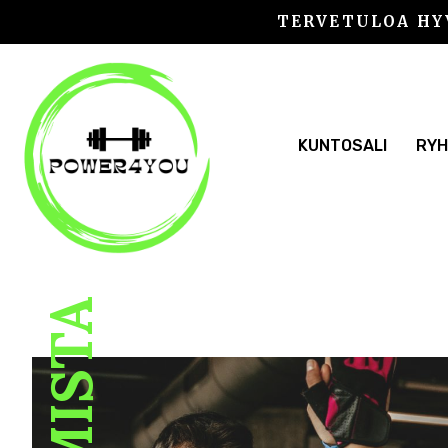
Siirry
TERVETULOA HY
sisältöön
KUNTOSALI
RYH