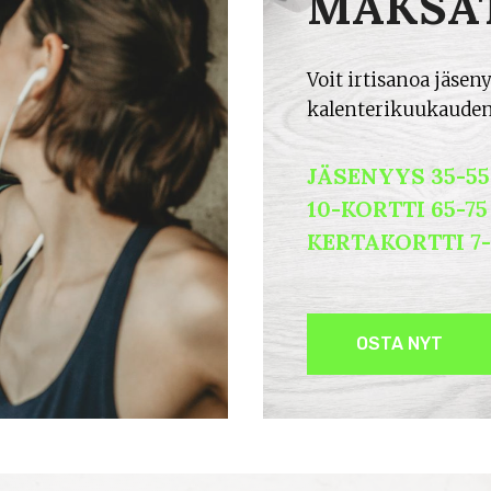
MAKSAT
Voit irtisanoa jäsen
kalenterikuukauden
JÄSENYYS 35-5
10-KORTTI 65-75
KERTAKORTTI 7-
OSTA NYT