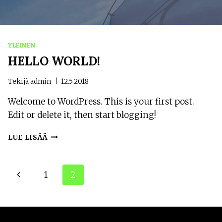
YLEINEN
HELLO WORLD!
Tekijä
admin
12.5.2018
Welcome to WordPress. This is your first post.
Edit or delete it, then start blogging!
HELLO
LUE LISÄÄ
WORLD!
SIVUNAVIGOINTI
Edellinen
1
2
sivu