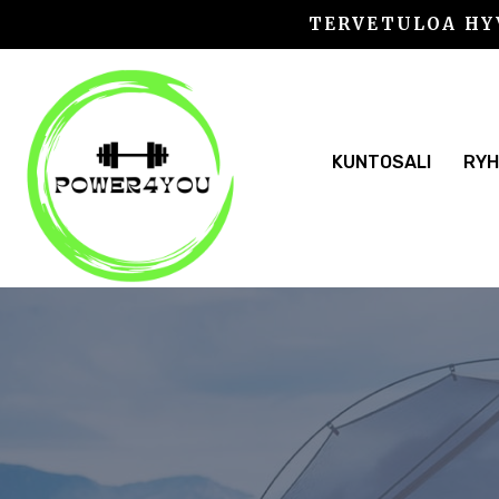
Siirry
TERVETULOA HY
sisältöön
KUNTOSALI
RYH